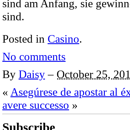
sind am Anfang, sie gewinne
sind.
Posted in
Casino
.
No comments
By
Daisy
–
October 25, 20
«
Asegúrese de apostar al éx
avere successo
»
Subscribe