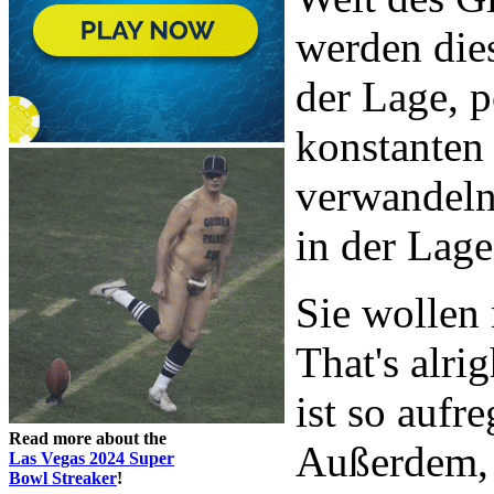
werden die
der Lage, p
konstanten
verwandeln
in der Lage
Sie wollen 
That's alri
ist so aufr
Read more about the
Außerdem, w
Las Vegas 2024 Super
Bowl Streaker
!