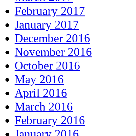
February 2017
January 2017
December 2016
November 2016
October 2016
May 2016
April 2016
March 2016
February 2016
January 2016