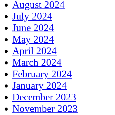
August 2024
July 2024
June 2024
May 2024
April 2024
March 2024
February 2024
January 2024
December 2023
November 2023