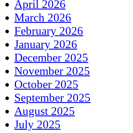
April 2026
March 2026
February 2026
January 2026
December 2025
November 2025
October 2025
September 2025
August 2025
July 2025