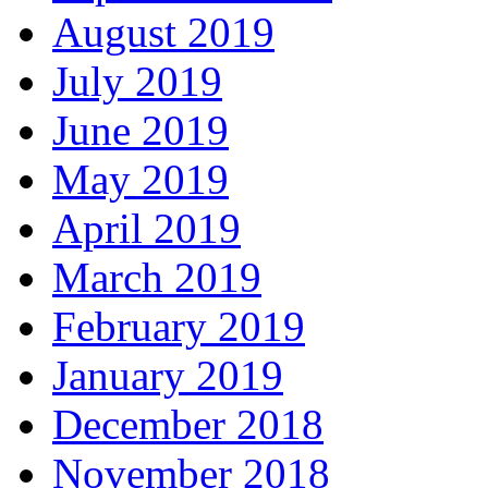
August 2019
July 2019
June 2019
May 2019
April 2019
March 2019
February 2019
January 2019
December 2018
November 2018