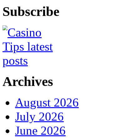
Subscribe
Archives
August 2026
July 2026
June 2026