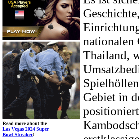
Geschichte
Einrichtung
nationalen
Thailand, 
Umsatzbedin
Spielhöllen
Gebiet in 
positionie
Kambodscha
Read more about the
Las Vegas 2024 Super
Bowl Streaker
!
erstklassig