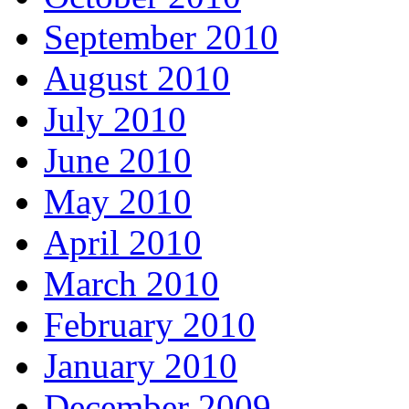
September 2010
August 2010
July 2010
June 2010
May 2010
April 2010
March 2010
February 2010
January 2010
December 2009