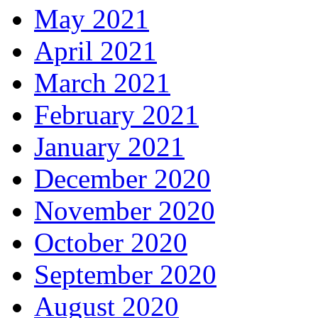
May 2021
April 2021
March 2021
February 2021
January 2021
December 2020
November 2020
October 2020
September 2020
August 2020