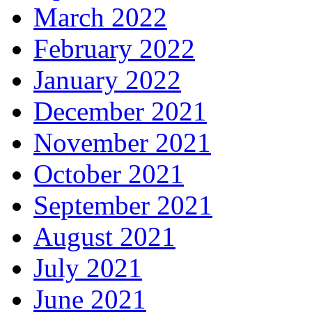
March 2022
February 2022
January 2022
December 2021
November 2021
October 2021
September 2021
August 2021
July 2021
June 2021