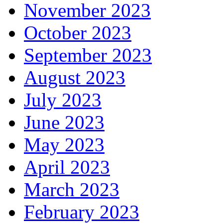
November 2023
October 2023
September 2023
August 2023
July 2023
June 2023
May 2023
April 2023
March 2023
February 2023