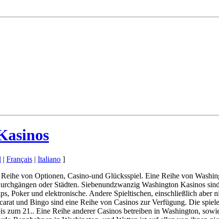
Kasinos
l
|
Français
|
Italiano
]
e Reihe von Optionen, Casino-und Glücksspiel. Eine Reihe von Washin
urchgängen oder Städten. Siebenundzwanzig Washington Kasinos sind i
ps, Poker und elektronische. Andere Spieltischen, einschließlich aber n
carat und Bingo sind eine Reihe von Casinos zur Verfügung. Die spielen
bis zum 21.. Eine Reihe anderer Casinos betreiben in Washington, sow