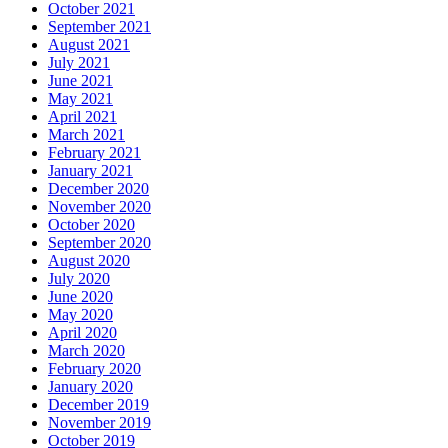
October 2021
September 2021
August 2021
July 2021
June 2021
May 2021
April 2021
March 2021
February 2021
January 2021
December 2020
November 2020
October 2020
September 2020
August 2020
July 2020
June 2020
May 2020
April 2020
March 2020
February 2020
January 2020
December 2019
November 2019
October 2019