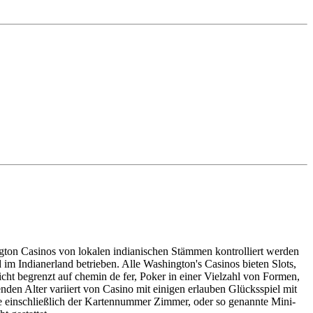
gton Casinos von lokalen indianischen Stämmen kontrolliert werden
m Indianerland betrieben. Alle Washington's Casinos bieten Slots,
icht begrenzt auf chemin de fer, Poker in einer Vielzahl von Formen,
den Alter variiert von Casino mit einigen erlauben Glücksspiel mit
ie einschließlich der Kartennummer Zimmer, oder so genannte Mini-