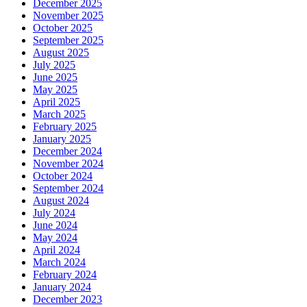
December 2025
November 2025
October 2025
September 2025
August 2025
July 2025
June 2025
May 2025
April 2025
March 2025
February 2025
January 2025
December 2024
November 2024
October 2024
September 2024
August 2024
July 2024
June 2024
May 2024
April 2024
March 2024
February 2024
January 2024
December 2023